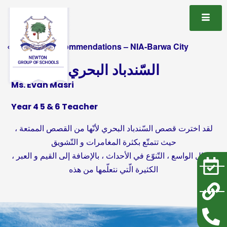
« All Book Recommendations – NIA-Barwa City
السّندباد البحري
Ms. Evan Masri
Year 4 5 & 6 Teacher
لقد اخترت قصص السّندباد البحري لأنّها من القصص الممتعة ،
حيث تتمتّع بكثرة المغامرات و التّشويق
، الخيال الواسع ، التّنوّع في الأحداث ، بالإضافة إلى القيم و العبر
الكثيرة الّتي نتعلّمها من هذه